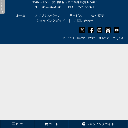
ＣＡＴＥＧＯＲＹ
〒465-0058 愛知県名古屋市名東区貴船3-808
TEL:052-704-1707 FAX:052-703-7371
ホーム
｜
オリジナルパーツ
｜
サービス
｜
会社概要
｜
ショッピングガイド
｜
お問い合わせ
© 2018 BACK YARD SPECIAL Co., Ltd.
PC版
カート
ショッピングガイド