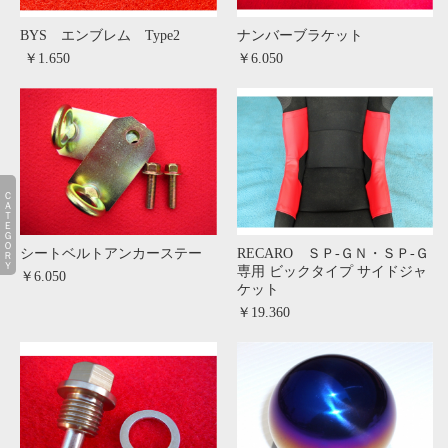
BYS エンブレム Type2
ナンバーブラケット
￥1.650
￥6.050
ＣＡＴＥＧＯＲＹ
シートベルトアンカーステー
RECARO ＳＰ-ＧＮ・ＳＰ-Ｇ
専用 ビックタイプ サイドジャ
￥6.050
ケット
￥19.360