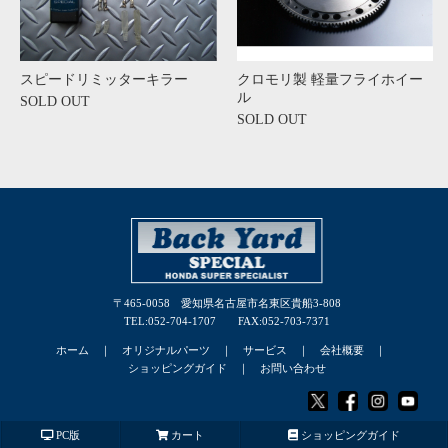
スピードリミッターキラー
クロモリ製 軽量フライホイー
ル
SOLD OUT
SOLD OUT
〒465-0058 愛知県名古屋市名東区貴船3-808
TEL:052-704-1707 FAX:052-703-7371
ホーム
｜
オリジナルパーツ
｜
サービス
｜
会社概要
｜
ショッピングガイド
｜
お問い合わせ
© 2025 BACK YARD SPECIAL Co., Ltd.
PC版
カート
ショッピングガイド