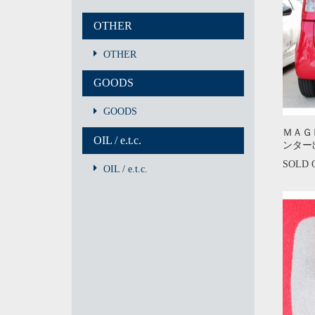
OTHER
OTHER
GOODS
GOODS
ＭＡＧＮ
OIL / e.t.c.
ンター
SOLD 
OIL / e.t.c.