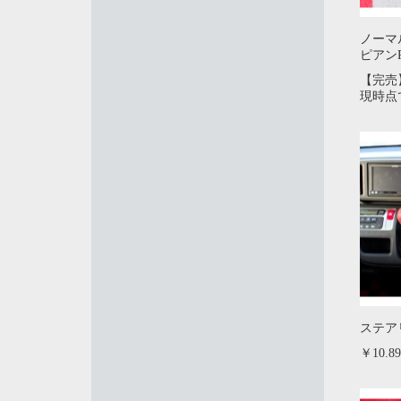
ノーマ
ピアン
【完売
現時点
ステア
￥10.89