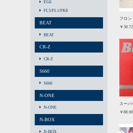
EG6
FL5/FL1/FK8
フロン
BEAT
￥38.7
BEAT
CR-Z
CR-Z
S660
S660
N-ONE
スーパ
N-ONE
￥88.00
N-BOX
N-BOX