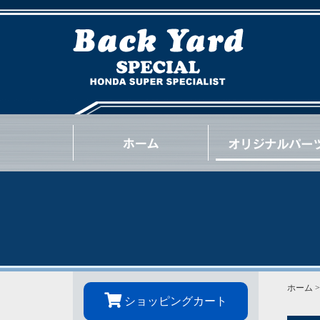
NSX
S2000
INTEGRA
CIVIC
BEAT
CR-Z
S660
N-ONE
N-BOX
OTHER
GOODS
OIL / e.t.c.
ホーム
ショッピングカート