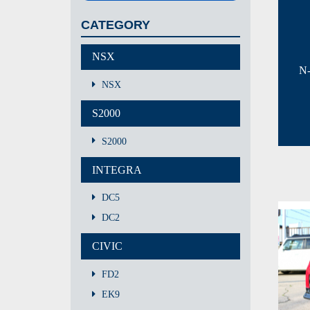
CATEGORY
NSX
N
NSX
S2000
S2000
INTEGRA
DC5
DC2
CIVIC
FD2
EK9