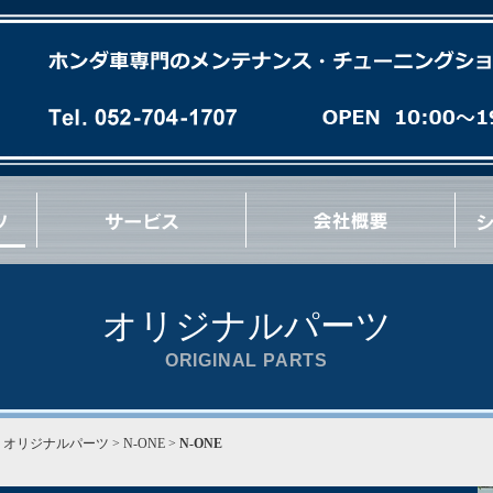
各種オイル(油脂類)交換
パーフェクトチェック
パーフェクトオイルチェンジ
エンジンオーバーホール
ミッションオーバーホール
足廻りブッシュ交換など
急速洗浄 RECS
パワーエアコン プラス施工
タイヤ/ホイール交換
マフラー/排気系パーツ交換
サス/車高調交換
クラッチ/フライホイール交換
各種 ＯＩＬ漏れ修理
ブレーキパッド/ローター交換
ブレーキ/クラッチホース交換
ブレーキキャリパーオーバーホール
ブレーキ/クラッチマスターシリンダー交換
ハブ＆ハブベアリング交換
Vベルト/タイミングベルト交換
エンジン/ミッションマウント交換
リンケージブッシュ(EG/EK/DC)交換
コーナーウェイト測定
コンプレッション測定
最新ウレタン補強
その他 各種作業など
オリジナルパーツ
ORIGINAL PARTS
>
オリジナルパーツ
> N-ONE >
N-ONE