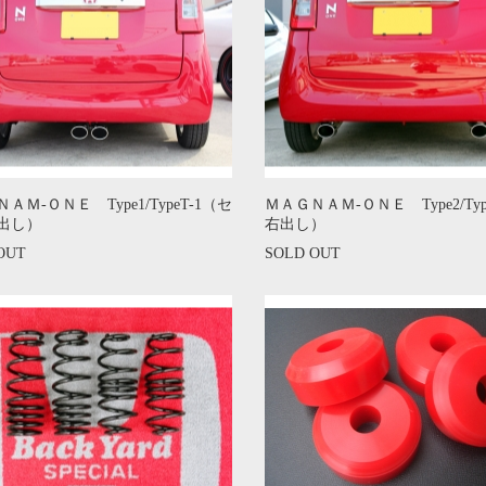
ＡＭ-ＯＮＥ Type1/TypeT-1（セ
ＭＡＧＮＡＭ-ＯＮＥ Type2/Typ
出し）
右出し）
OUT
SOLD OUT