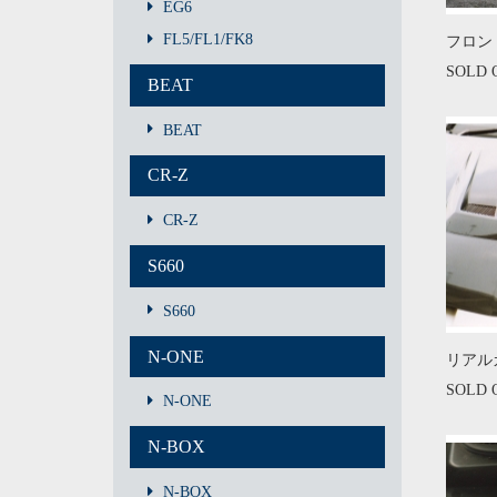
EG6
FL5/FL1/FK8
フロン
SOLD 
BEAT
BEAT
CR-Z
CR-Z
S660
S660
N-ONE
リアル
SOLD 
N-ONE
N-BOX
N-BOX