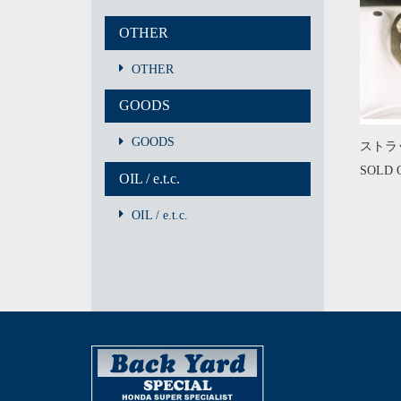
OTHER
OTHER
GOODS
GOODS
ストラ
SOLD 
OIL / e.t.c.
OIL / e.t.c.