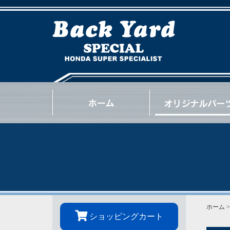
NSX
S2000
INTEGRA
CIVIC
BEAT
CR-Z
S660
N-ONE
N-BOX
OTHER
GOODS
OIL / e.t.c.
ホーム
ショッピングカート