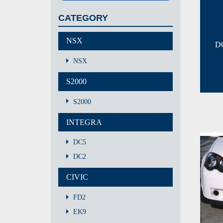
CATEGORY
NSX
D
NSX
S2000
S2000
INTEGRA
DC5
DC2
CIVIC
FD2
EK9