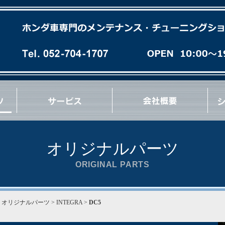
各種オイル(油脂類)交換
パーフェクトチェック
パーフェクトオイルチェンジ
エンジンオーバーホール
ミッションオーバーホール
足廻りブッシュ交換など
急速洗浄 RECS
パワーエアコン プラス施工
タイヤ/ホイール交換
マフラー/排気系パーツ交換
サス/車高調交換
クラッチ/フライホイール交換
各種 ＯＩＬ漏れ修理
ブレーキパッド/ローター交換
ブレーキ/クラッチホース交換
ブレーキキャリパーオーバーホール
ブレーキ/クラッチマスターシリンダー交換
ハブ＆ハブベアリング交換
Vベルト/タイミングベルト交換
エンジン/ミッションマウント交換
リンケージブッシュ(EG/EK/DC)交換
コーナーウェイト測定
コンプレッション測定
最新ウレタン補強
その他 各種作業など
オリジナルパーツ
ORIGINAL PARTS
>
オリジナルパーツ
> INTEGRA >
DC5