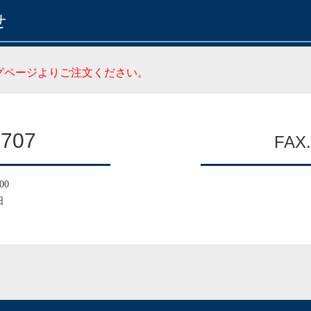
せ
グページよりご注文ください。
1707
FAX.
00
日