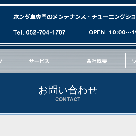
各種オイル(油脂類)交換
パーフェクトチェック
パーフェクトオイルチェンジ
エンジンオーバーホール
ミッションオーバーホール
足廻りブッシュ交換など
急速洗浄 RECS
パワーエアコン プラス施工
タイヤ/ホイール交換
マフラー/排気系パーツ交換
サス/車高調交換
クラッチ/フライホイール交換
各種 ＯＩＬ漏れ修理
ブレーキパッド/ローター交換
ブレーキ/クラッチホース交換
ブレーキキャリパーオーバーホール
ブレーキ/クラッチマスターシリンダー交換
ハブ＆ハブベアリング交換
Vベルト/タイミングベルト交換
エンジン/ミッションマウント交換
リンケージブッシュ(EG/EK/DC)交換
コーナーウェイト測定
コンプレッション測定
最新ウレタン補強
その他 各種作業など
お問い合わせ
CONTACT