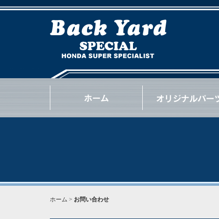
NSX
S2000
INTEGRA
CIVIC
BEAT
CR-Z
S660
N-ONE
N-BOX
OTHER
GOODS
OIL / e.t.c.
ホーム
>
お問い合わせ