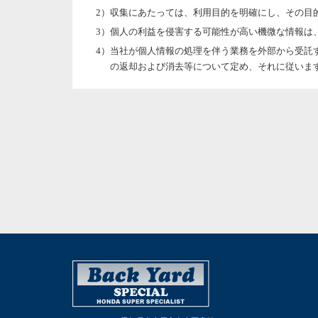
収集にあたっては、利用目的を明確にし、その目
個人の利益を侵害する可能性が高い機微な情報は
当社が個人情報の処理を伴う業務を外部から受託
の返却および消去等について定め、それに従いま
個人情報は、本人の同意を得た範囲内で利用、提
個人情報の管理について
当社が直接収集または外部から業務を受託する際
個人情報の処理を伴う業務を外部から受託する場
す。
法令及びその他の規範について
当社は、個人情報の保護に関係する日本の法令及びそ
本人からのお問い合わせ
本人からの個人情報の取扱いに関するお問い合わせに