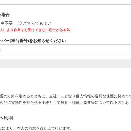
る場合
代車不要
どちらでもよい
由により作業をお受けできない場合がある為。
バー(車台番号)をお知らせください
護の方針を定めるとともに、全社一丸となり個人情報の適切な保護に努めま
らびに実効性を持たせる手段として教育・訓練、監査等について以下のとお
本原則
段により、本人の同意を得た上で行います。