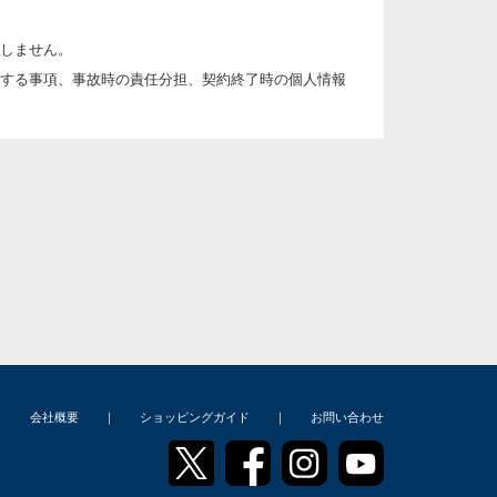
しません。
する事項、事故時の責任分担、契約終了時の個人情報
んおよび漏洩等を防止するための措置を講じます。
な手段によって収集したものであることを確認しま
｜
会社概要
｜
ショッピングガイド
｜
お問い合わせ