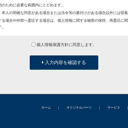
的のために必要な範囲内にとどめます。
、本人の明確な同意がある場合または法令等の裏付けがある場合以外には収集
する場合や外部へ委託する場合は、個人情報に関する秘密の保持、再委託に関
す。
供します。
個人情報保護方針に同意します。
に入手した個人情報は、正確な状態に保ち、不正アクセス、紛失・破壊・改ざ
入力内容を確認する
合は、委託者が個人情報を入手した際、本人の同意を得た上で、適法かつ公正
の他の規範を遵守し、本方針の継続的改善に努めます。
ホーム
｜
オリジナルパーツ
｜
サービス
は、妥当な範囲において、すみやかな対応に努めます。