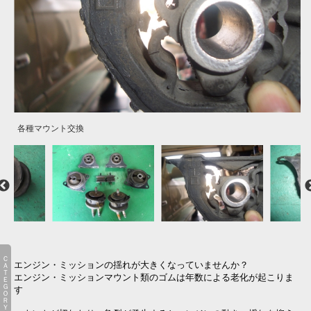
各種マウント交換
完全に切れてしまっています・・・
こんな状態になっている事も
パッカーンです
ＣＡＴＥＧＯＲＹ
エンジン・ミッションの揺れが大きくなっていませんか？
エンジン・ミッションマウント類のゴムは年数による老化が起こりま
す