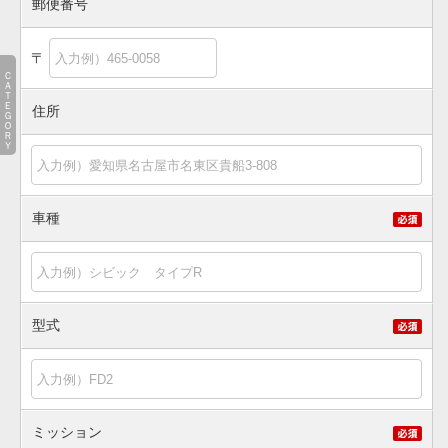
郵便番号
〒
ＣＡＴＥＧＯＲＹ
住所
車種
型式
ミッション