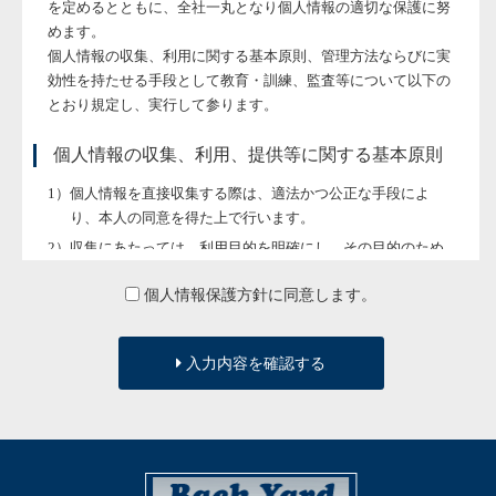
を定めるとともに、全社一丸となり個人情報の適切な保護に努
めます。
個人情報の収集、利用に関する基本原則、管理方法ならびに実
効性を持たせる手段として教育・訓練、監査等について以下の
とおり規定し、実行して参ります。
個人情報の収集、利用、提供等に関する基本原則
個人情報を直接収集する際は、適法かつ公正な手段によ
り、本人の同意を得た上で行います。
収集にあたっては、利用目的を明確にし、その目的のため
に必要な範囲内にとどめます。
個人情報保護方針に同意します。
個人の利益を侵害する可能性が高い機微な情報は、本人の
明確な同意がある場合または法令等の裏付けがある場合以
外には収集しません。
入力内容を確認する
当社が個人情報の処理を伴う業務を外部から受託する場合
や外部へ委託する場合は、個人情報に関する秘密の保持、
再委託に関する事項、事故時の責任分担、契約終了時の個
人情報の返却および消去等について定め、それに従いま
す。