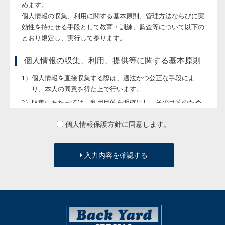
めます。
個人情報の収集、利用に関する基本原則、管理方法ならびに実
効性を持たせる手段として教育・訓練、監査等について以下の
とおり規定し、実行して参ります。
個人情報の収集、利用、提供等に関する基本原則
個人情報を直接収集する際は、適法かつ公正な手段によ
り、本人の同意を得た上で行います。
収集にあたっては、利用目的を明確にし、その目的のため
に必要な範囲内にとどめます。
個人情報保護方針に同意します。
個人の利益を侵害する可能性が高い機微な情報は、本人の
明確な同意がある場合または法令等の裏付けがある場合以
外には収集しません。
入力内容を確認する
当社が個人情報の処理を伴う業務を外部から受託する場合
や外部へ委託する場合は、個人情報に関する秘密の保持、
再委託に関する事項、事故時の責任分担、契約終了時の個
人情報の返却および消去等について定め、それに従いま
す。
個人情報は、本人の同意を得た範囲内で利用、提供しま