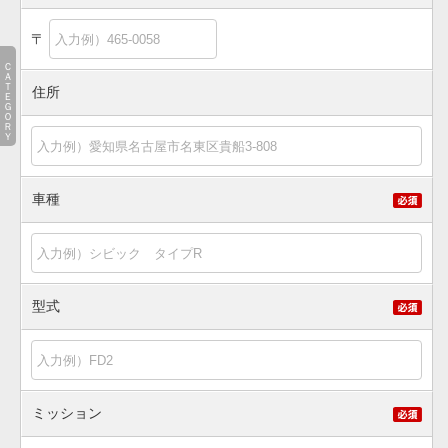
〒
ＣＡＴＥＧＯＲＹ
住所
車種
型式
ミッション