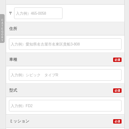
〒
ＣＡＴＥＧＯＲＹ
住所
車種
型式
ミッション