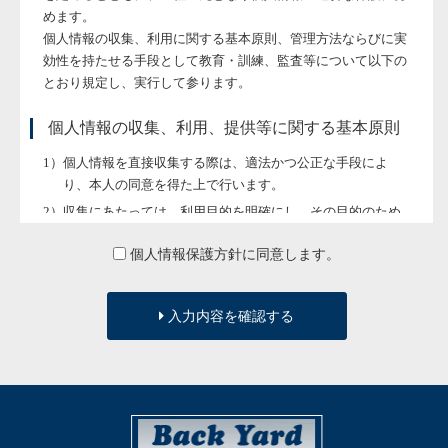
めます。
個人情報の収集、利用に関する基本原則、管理方法ならびに実
効性を持たせる手段として教育・訓練、監査等について以下の
とおり規定し、実行して参ります。
個人情報の収集、利用、提供等に関する基本原則
個人情報を直接収集する際は、適法かつ公正な手段によ
り、本人の同意を得た上で行います。
収集にあたっては、利用目的を明確にし、その目的のため
に必要な範囲内にとどめます。
個人情報保護方針に同意します。
個人の利益を侵害する可能性が高い機微な情報は、本人の
明確な同意がある場合または法令等の裏付けがある場合以
外には収集しません。
入力内容を確認する
当社が個人情報の処理を伴う業務を外部から受託する場合
や外部へ委託する場合は、個人情報に関する秘密の保持、
再委託に関する事項、事故時の責任分担、契約終了時の個
人情報の返却および消去等について定め、それに従いま
す。
個人情報は、本人の同意を得た範囲内で利用、提供しま