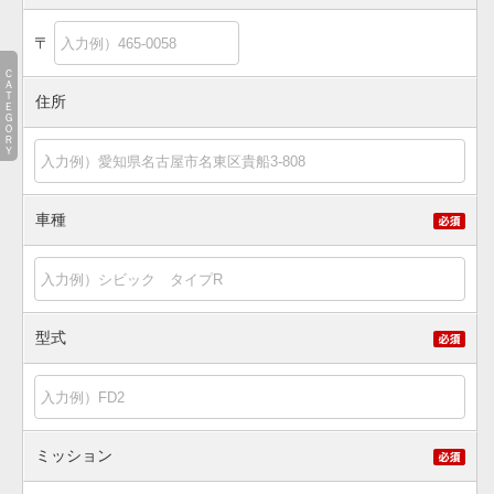
〒
ＣＡＴＥＧＯＲＹ
住所
車種
型式
ミッション