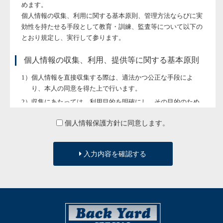
めます。
個人情報の収集、利用に関する基本原則、管理方法ならびに実
効性を持たせる手段として教育・訓練、監査等について以下の
とおり規定し、実行して参ります。
個人情報の収集、利用、提供等に関する基本原則
個人情報を直接収集する際は、適法かつ公正な手段によ
り、本人の同意を得た上で行います。
収集にあたっては、利用目的を明確にし、その目的のため
に必要な範囲内にとどめます。
個人情報保護方針に同意します。
個人の利益を侵害する可能性が高い機微な情報は、本人の
明確な同意がある場合または法令等の裏付けがある場合以
外には収集しません。
入力内容を確認する
当社が個人情報の処理を伴う業務を外部から受託する場合
や外部へ委託する場合は、個人情報に関する秘密の保持、
再委託に関する事項、事故時の責任分担、契約終了時の個
人情報の返却および消去等について定め、それに従いま
す。
個人情報は、本人の同意を得た範囲内で利用、提供しま