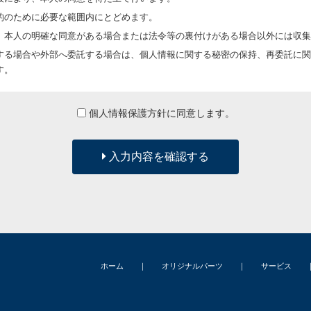
的のために必要な範囲内にとどめます。
、本人の明確な同意がある場合または法令等の裏付けがある場合以外には収集
する場合や外部へ委託する場合は、個人情報に関する秘密の保持、再委託に関
す。
供します。
個人情報保護方針に同意します。
に入手した個人情報は、正確な状態に保ち、不正アクセス、紛失・破壊・改ざ
入力内容を確認する
合は、委託者が個人情報を入手した際、本人の同意を得た上で、適法かつ公正
の他の規範を遵守し、本方針の継続的改善に努めます。
ホーム
｜
オリジナルパーツ
｜
サービス
は、妥当な範囲において、すみやかな対応に努めます。