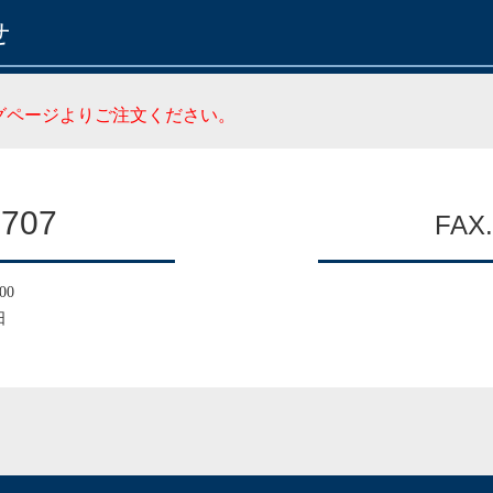
せ
グページよりご注文ください。
1707
FAX.
00
日