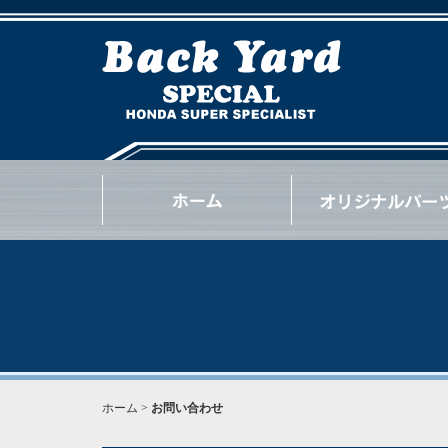
NSX
S2000
INTEGRA
CIVIC
BEAT
CR-Z
S660
N-ONE
N-BOX
OTHER
GOODS
OIL / e.t.c.
ホーム
>
お問い合わせ