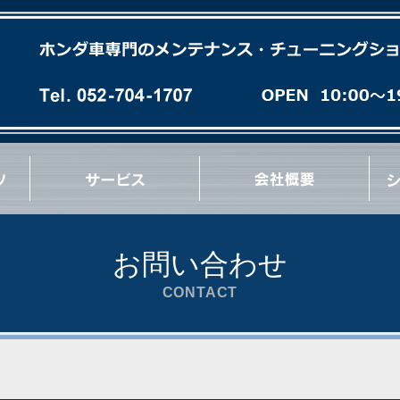
各種オイル(油脂類)交換
パーフェクトチェック
パーフェクトオイルチェンジ
エンジンオーバーホール
ミッションオーバーホール
足廻りブッシュ交換など
急速洗浄 RECS
パワーエアコン プラス施工
タイヤ/ホイール交換
マフラー/排気系パーツ交換
サス/車高調交換
クラッチ/フライホイール交換
各種 ＯＩＬ漏れ修理
ブレーキパッド/ローター交換
ブレーキ/クラッチホース交換
ブレーキキャリパーオーバーホール
ブレーキ/クラッチマスターシリンダー交換
ハブ＆ハブベアリング交換
Vベルト/タイミングベルト交換
エンジン/ミッションマウント交換
リンケージブッシュ(EG/EK/DC)交換
コーナーウェイト測定
コンプレッション測定
最新ウレタン補強
その他 各種作業など
お問い合わせ
CONTACT