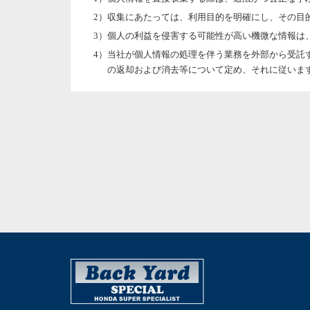
収集にあたっては、利用目的を明確にし、その目
個人の利益を侵害する可能性が高い機微な情報は
当社が個人情報の処理を伴う業務を外部から受託
の返却および消去等について定め、それに従いま
個人情報は、本人の同意を得た範囲内で利用、提
個人情報の管理について
当社が直接収集または外部から業務を受託する際
個人情報の処理を伴う業務を外部から受託する場
す。
法令及びその他の規範について
当社は、個人情報の保護に関係する日本の法令及びそ
本人からのお問い合わせ
本人からの個人情報の取扱いに関するお問い合わせに