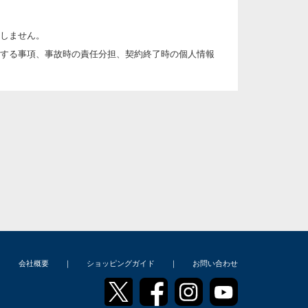
しません。
する事項、事故時の責任分担、契約終了時の個人情報
んおよび漏洩等を防止するための措置を講じます。
な手段によって収集したものであることを確認しま
｜
会社概要
｜
ショッピングガイド
｜
お問い合わせ