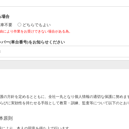
る場合
代車不要
どちらでもよい
由により作業をお受けできない場合がある為。
バー(車台番号)をお知らせください
護の方針を定めるとともに、全社一丸となり個人情報の適切な保護に努めま
らびに実効性を持たせる手段として教育・訓練、監査等について以下のとお
本原則
段により、本人の同意を得た上で行います。