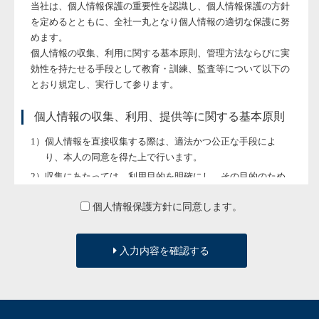
当社は、個人情報保護の重要性を認識し、個人情報保護の方針
を定めるとともに、全社一丸となり個人情報の適切な保護に努
めます。
個人情報の収集、利用に関する基本原則、管理方法ならびに実
効性を持たせる手段として教育・訓練、監査等について以下の
とおり規定し、実行して参ります。
個人情報の収集、利用、提供等に関する基本原則
個人情報を直接収集する際は、適法かつ公正な手段によ
り、本人の同意を得た上で行います。
収集にあたっては、利用目的を明確にし、その目的のため
に必要な範囲内にとどめます。
個人情報保護方針に同意します。
個人の利益を侵害する可能性が高い機微な情報は、本人の
明確な同意がある場合または法令等の裏付けがある場合以
外には収集しません。
入力内容を確認する
当社が個人情報の処理を伴う業務を外部から受託する場合
や外部へ委託する場合は、個人情報に関する秘密の保持、
再委託に関する事項、事故時の責任分担、契約終了時の個
人情報の返却および消去等について定め、それに従いま