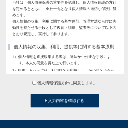
当社は、個人情報保護の重要性を認識し、個人情報保護の方針
を定めるとともに、全社一丸となり個人情報の適切な保護に努
めます。
個人情報の収集、利用に関する基本原則、管理方法ならびに実
効性を持たせる手段として教育・訓練、監査等について以下の
とおり規定し、実行して参ります。
個人情報の収集、利用、提供等に関する基本原則
個人情報を直接収集する際は、適法かつ公正な手段によ
り、本人の同意を得た上で行います。
収集にあたっては、利用目的を明確にし、その目的のため
に必要な範囲内にとどめます。
個人情報保護方針に同意します。
個人の利益を侵害する可能性が高い機微な情報は、本人の
明確な同意がある場合または法令等の裏付けがある場合以
外には収集しません。
入力内容を確認する
当社が個人情報の処理を伴う業務を外部から受託する場合
や外部へ委託する場合は、個人情報に関する秘密の保持、
再委託に関する事項、事故時の責任分担、契約終了時の個
人情報の返却および消去等について定め、それに従いま