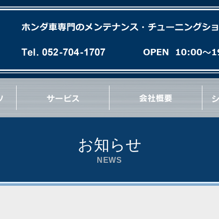
各種オイル(油脂類)交換
パーフェクトチェック
パーフェクトオイルチェンジ
エンジンオーバーホール
ミッションオーバーホール
足廻りブッシュ交換など
急速洗浄 RECS
パワーエアコン プラス施工
タイヤ/ホイール交換
マフラー/排気系パーツ交換
サス/車高調交換
クラッチ/フライホイール交換
各種 ＯＩＬ漏れ修理
ブレーキパッド/ローター交換
ブレーキ/クラッチホース交換
ブレーキキャリパーオーバーホール
ブレーキ/クラッチマスターシリンダー交換
ハブ＆ハブベアリング交換
Vベルト/タイミングベルト交換
エンジン/ミッションマウント交換
リンケージブッシュ(EG/EK/DC)交換
コーナーウェイト測定
コンプレッション測定
最新ウレタン補強
その他 各種作業など
お知らせ
NEWS