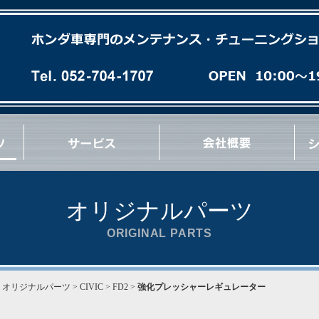
各種オイル(油脂類)交換
パーフェクトチェック
パーフェクトオイルチェンジ
エンジンオーバーホール
ミッションオーバーホール
足廻りブッシュ交換など
急速洗浄 RECS
パワーエアコン プラス施工
タイヤ/ホイール交換
マフラー/排気系パーツ交換
サス/車高調交換
クラッチ/フライホイール交換
各種 ＯＩＬ漏れ修理
ブレーキパッド/ローター交換
ブレーキ/クラッチホース交換
ブレーキキャリパーオーバーホール
ブレーキ/クラッチマスターシリンダー交換
ハブ＆ハブベアリング交換
Vベルト/タイミングベルト交換
エンジン/ミッションマウント交換
リンケージブッシュ(EG/EK/DC)交換
コーナーウェイト測定
コンプレッション測定
最新ウレタン補強
その他 各種作業など
オリジナルパーツ
ORIGINAL PARTS
>
オリジナルパーツ
> CIVIC > FD2 >
強化プレッシャーレギュレーター