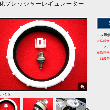
化プレッシャーレギュレーター
※表示
※送料サ
「クレ
※送料サ
西濃運輸
ット付属
アップに貢献します