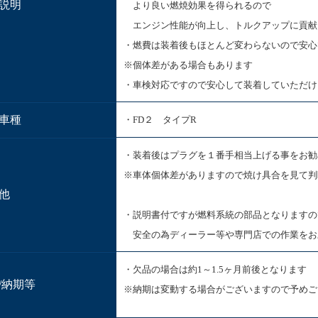
説明
より良い燃焼効果を得られるので
エンジン性能が向上し、トルクアップに貢献
・燃費は装着後もほとんど変わらないので安
※個体差がある場合もあります
・車検対応ですので安心して装着していただけ
車種
・FD２ タイプR
・装着後はプラグを１番手相当上げる事をお勧
※車体個体差がありますので焼け具合を見て判
他
・説明書付ですが燃料系統の部品となりますの
安全の為ディーラー等や専門店での作業をお
・欠品の場合は約1～1.5ヶ月前後となります
/納期等
※納期は変動する場合がございますので予めご