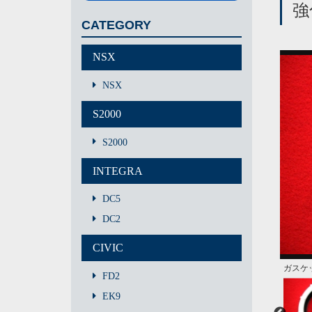
強
CATEGORY
NSX
NSX
S2000
S2000
INTEGRA
DC5
DC2
CIVIC
ガスケ
トルク
FD2
EK9