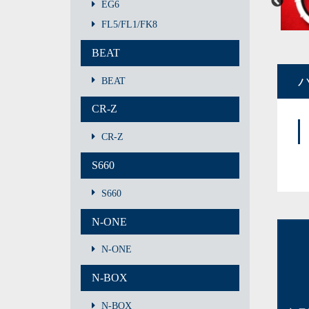
EG6
FL5/FL1/FK8
BEAT
BEAT
CR-Z
CR-Z
S660
S660
N-ONE
N-ONE
N-BOX
N-BOX