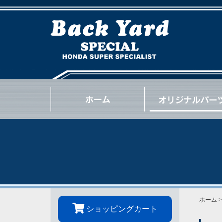
NSX
S2000
INTEGRA
CIVIC
BEAT
CR-Z
S660
N-ONE
N-BOX
OTHER
GOODS
OIL / e.t.c.
ホーム
ショッピングカート