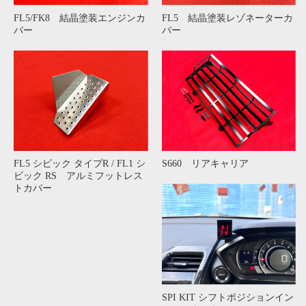
・BYSロゴキーホルダー 発売開始!!
詳細
FL5/FK8 結晶塗装エンジンカ
FL5 結晶塗装レゾネーターカ
バー
バー
2025/09/20
お知らせ
・11/23(日)開催の全九オフに参加決定!!
詳細
2025/09/09
NEW パーツ
・S660 リアキャリア発売開始!!
詳細
2025/08/31
NEW パーツ
・BYS ドッグタグキーホルダー 発売開始!!
詳細
FL5 シビック タイプR / FL1 シ
S660 リアキャリア
ビック RS アルミフットレス
2025/08/05
お知らせ
トカバー
・夏季休暇のお知らせ
詳細
2025/08/02
NEW パーツ
・S660 フロアプロテクター
発売開始!!
詳細
2025/05/30
お知らせ
SPI KIT シフトポジションイン
詳細