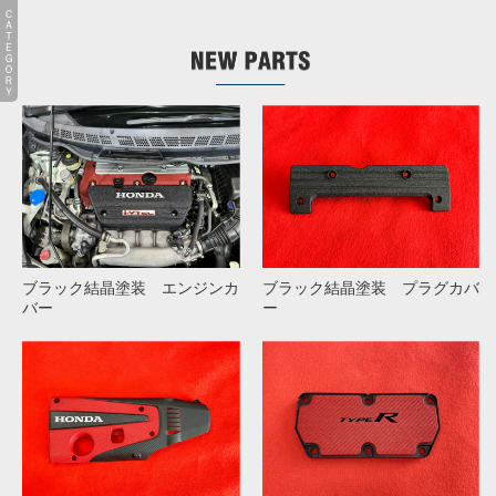
ＣＡＴＥＧＯＲＹ
2026/04/26
お知らせ
・ゴールデンウィーク期間の休業日のお知らせ
詳細
2026/04/17
お知らせ
・臨時休業について
詳細
2026/03/08
お知らせ
・今年も「えっと広島に集まりん祭！2026」に参加させて
頂きます!!
詳細
ブラック結晶塗装 エンジンカ
ブラック結晶塗装 プラグカバ
2025/12/23
お知らせ
バー
ー
・年末年始の営業についてのお知らせ
詳細
2025/12/13
NEW パーツ
・S660 レベルゲージ トップロゴ
詳細
2025/12/13
NEW パーツ