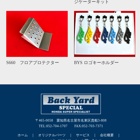
・臨時休業のお知らせ
ジケーターキット
2025/05/25
NEW パーツ
・FD2 ブラック結晶塗装 エンジンカバー
詳細
2025/05/11
お知らせ
・7/20開催のエスコぺ参加と臨時休業のお知らせ
詳細
2025/04/25
お知らせ
S660 フロアプロテクター
BYS ロゴキーホルダー
・【 ゴールデンウィーク期間中の休業日のお知らせ 】
詳細
2025/04/18
お知らせ
・イベント出店と臨時休業のお知らせ
詳細
2025/03/22
お知らせ
〒465-0058 愛知県名古屋市名東区貴船3-808
・今年も「えっと広島に集まりん祭！2025」に参加させて
TEL:052-704-1707 FAX:052-703-7371
頂きます!!
詳細
ホーム
｜
オリジナルパーツ
｜
サービス
｜
会社概要
｜