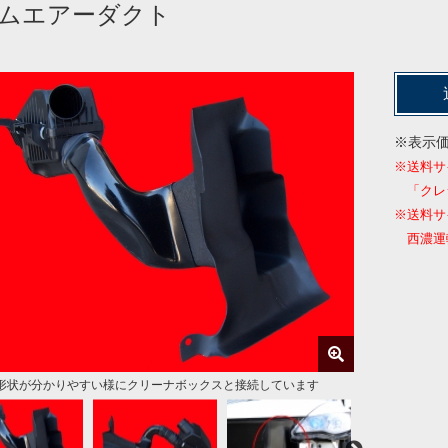
ムエアーダクト
※表示
※送料サ
「クレ
※送料サ
西濃運輸
形状が分かりやすい様にクリーナボックスと接続しています
形状が分かりやすい様にクリーナボックスと接続しています
の装着画像
なる純正部品（軽量化にも貢献）