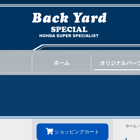
NSX
S2000
INTEGRA
CIVIC
BEAT
CR-Z
S660
N-ONE
N-BOX
OTHER
GOODS
OIL / e.t.c.
ホーム
ショッピングカート