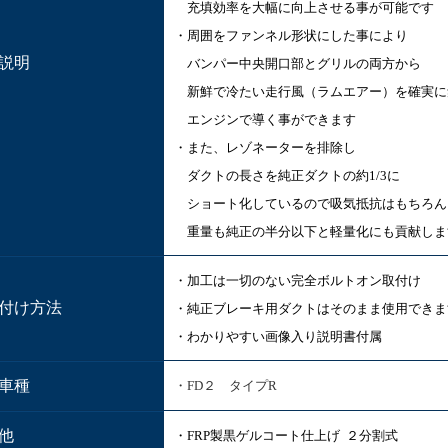
充填効率を大幅に向上させる事が可能です
・周囲をファンネル形状にした事により
説明
バンパー中央開口部とグリルの両方から
新鮮で冷たい走行風（ラムエアー）を確実に
エンジンで導く事ができます
・また、レゾネーターを排除し
ダクトの長さを純正ダクトの約1/3に
ショート化しているので吸気抵抗はもちろん
重量も純正の半分以下と軽量化にも貢献しま
・加工は一切のない完全ボルトオン取付け
付け方法
・純正ブレーキ用ダクトはそのまま使用できま
・わかりやすい画像入り説明書付属
車種
・FD２ タイプR
他
・FRP
製黒ゲルコート仕上げ ２分割式
式