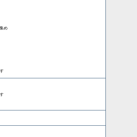
集め
す
す