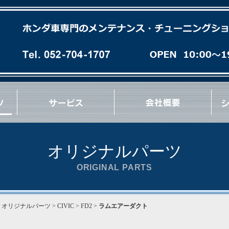
各種オイル(油脂類)交換
パーフェクトチェック
パーフェクトオイルチェンジ
エンジンオーバーホール
ミッションオーバーホール
足廻りブッシュ交換など
急速洗浄 RECS
パワーエアコン プラス施工
タイヤ/ホイール交換
マフラー/排気系パーツ交換
サス/車高調交換
クラッチ/フライホイール交換
各種 ＯＩＬ漏れ修理
ブレーキパッド/ローター交換
ブレーキ/クラッチホース交換
ブレーキキャリパーオーバーホール
ブレーキ/クラッチマスターシリンダー交換
ハブ＆ハブベアリング交換
Vベルト/タイミングベルト交換
エンジン/ミッションマウント交換
リンケージブッシュ(EG/EK/DC)交換
コーナーウェイト測定
コンプレッション測定
最新ウレタン補強
その他 各種作業など
オリジナルパーツ
ORIGINAL PARTS
>
オリジナルパーツ
> CIVIC > FD2 >
ラムエアーダクト