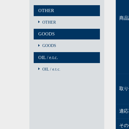
OTHER
商品
OTHER
GOODS
GOODS
OIL / e.t.c.
OIL / e.t.c.
取り
適応
その