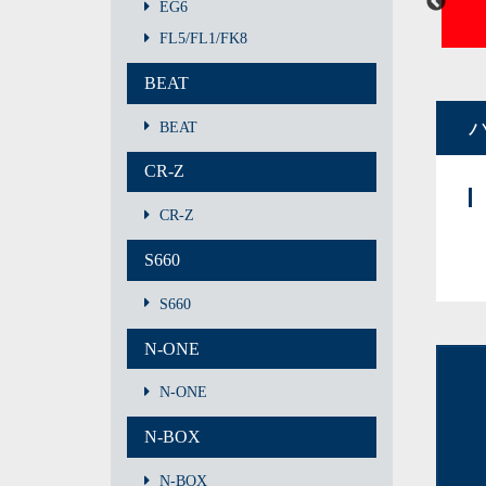
EG6
FL5/FL1/FK8
BEAT
BEAT
CR-Z
CR-Z
S660
S660
N-ONE
N-ONE
N-BOX
N-BOX