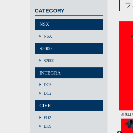
ラ
CATEGORY
NSX
NSX
S2000
S2000
INTEGRA
DC5
DC2
CIVIC
画像は
画像は
車両へ
不要に
FD2
EK9