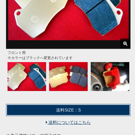
フロント用
リア用
装着画像
※カラーはブラックへ変更されています
※カラーはブラックへ変更されています
送料SIZE：S
送料についてはこちら