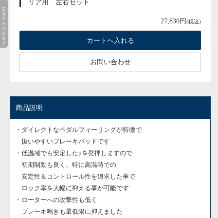
リア用 左右セット
ＣＡＴＥＧＯＲＹ
27,830円
(税込)
お問い合わせ
商品説明
・ダイレクトなペダルフィーリングが特徴で
扱いやすいブレーキパッドです
・低温域でも安定したμを発揮しますので
初期制動も良く、
特に高温時での
安定性＆コントロール性を追求した事で
ロック率を大幅に抑える事が可能です
・ローターへの攻撃性も低く
ブレーキ鳴きも最低限に抑えました