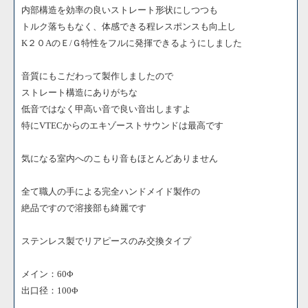
内部構造を効率の良いストレート形状にしつつも
トルク落ちもなく、体感できる程レスポンスも向上し
K２０AのＥ/Ｇ特性をフルに発揮できるようにしました
音質にもこだわって製作しましたので
ストレート構造にありがちな
低音ではなく甲高い音で良い音出しますよ
特にVTECからのエキゾーストサウンドは最高です
気になる室内へのこもり音もほとんどありません
全て職人の手による完全ハンドメイド製作の
絶品ですので溶接部も綺麗です
ステンレス製でリアピースのみ交換タイプ
メイン：60Φ
出口径：100Φ