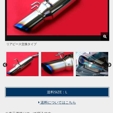
リアピース交換タイプ
メインはステンレス製
装着画像
メインパイプは60Φ / 出口は100Φ
テールは焼入れを施したチタン製
送料SIZE：L
送料についてはこちら