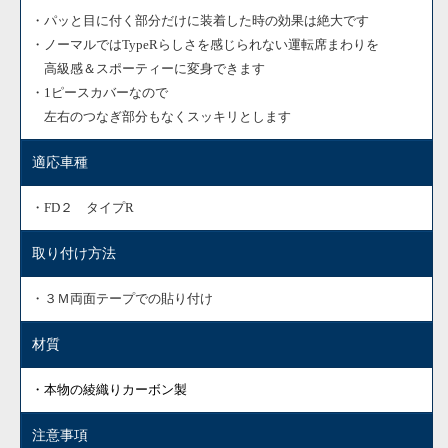
・パッと目に付く部分だけに装着した時の効果は絶大です
・ノーマルではTypeRらしさを感じられない運転席まわりを
高級感＆スポーティーに変身できます
・1ピースカバーなので
左右のつなぎ部分もなくスッキリとします
適応車種
・FD２ タイプR
取り付け方法
・３Ｍ両面テープでの貼り付け
材質
・本物の綾織りカーボン製
注意事項