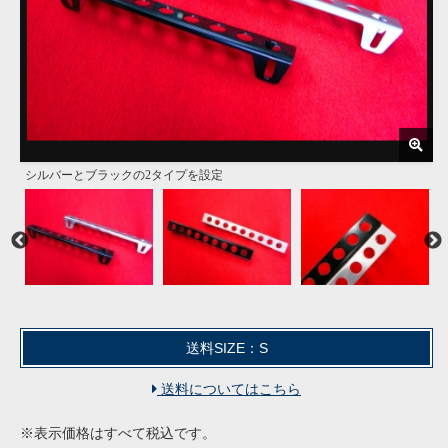
シルバーとブラックの2タイプを設定
ステンレス製
取付け用ボルト＆レンチ付属
送料SIZE：S
送料についてはこちら
※表示価格はすべて税込です。