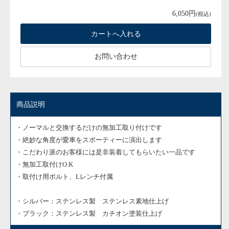
6,050円
(税込)
お問い合わせ
商品説明
・ノーマルと交換するだけの無加工取り付けです
・絶妙な角度が愛車をスポーティーに演出します
・こだわり派のお客様には
是非装着してもらいたい一品です
・無加工取付けO.K
・取付け用ボルト、Lレンチ付属
・シルバー：ステンレス製 ステンレス素地仕上げ
・ブラック：ステンレス製 カチオン塗装仕上げ