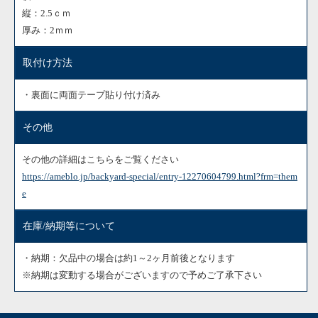
縦：2.5ｃｍ
厚み：2ｍｍ
取付け方法
・裏面に両面テープ貼り付け済み
その他
その他の詳細はこちらをご覧ください
https://ameblo.jp/backyard-special/entry-12270604799.html?frm=them
e
在庫/納期等について
・納期：欠品中の場合は約1～2ヶ月前後となります
※納期は変動する場合がございますので予めご了承下さい