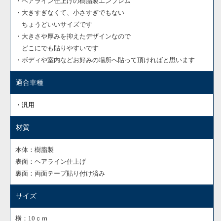
・ヘアライン仕上げの樹脂製エンブレム
・大きすぎなくて、小さすぎでもない
ちょうどいいサイズです
・大きさや厚みを抑えたデザインなので
どこにでも貼りやすいです
・ボディや室内などお好みの場所へ貼って頂ければと思います
適合車種
・汎用
材質
本体：樹脂製
表面：ヘアライン仕上げ
裏面：両面テープ貼り付け済み
サイズ
横：10ｃｍ