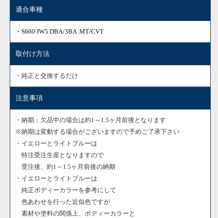
適合車種
・S660 JW5 DBA/3BA MT/CVT
取付け方法
・純正と交換するだけ
注意事項
・納期：欠品中の場合は約1～1.5ヶ月前後となります
※納期は変動する場合がございますので予めご了承下さい
・イエローとライトブルーは
特注受注生産となりますので
受注後、約1～1.5ヶ月前後の納期
・イエローとライトブルーは
純正ボディーカラーを参考にして
色あわせを行った近似色ですが
素材や塗料の関係上、ボディーカラーと