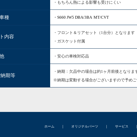
・もちろん熱による影響も受けにくい
車種
・S660 JW5 DBA/3BA MT/CVT
・フロント＆リアセット（1台分）となります
ト内容
・ガスケット付属
他
・安心の車検対応品
・納期：欠品中の場合は約1ヶ月前後となりま
/納期等
※納期は変動する場合がございますので予めご
ホーム
｜
オリジナルパーツ
｜
サービス