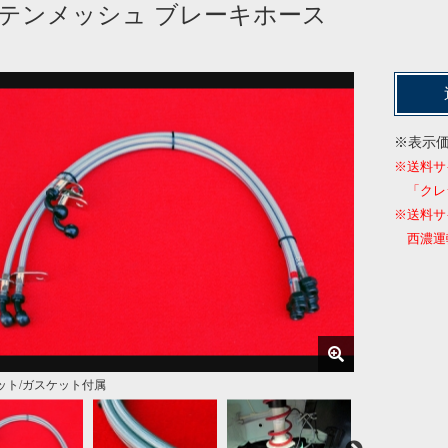
テンメッシュ ブレーキホース
※表示
※送料サ
「クレ
※送料サ
西濃運輸
セット/ガスケット付属
ンチューブ保護付き
ト装着画像
着画像