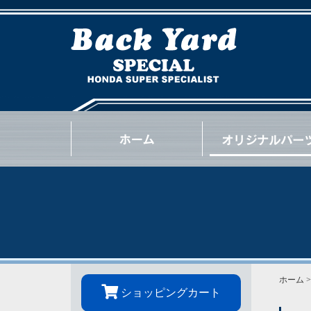
NSX
S2000
INTEGRA
CIVIC
BEAT
CR-Z
S660
N-ONE
N-BOX
OTHER
GOODS
OIL / e.t.c.
ホーム
ショッピングカート