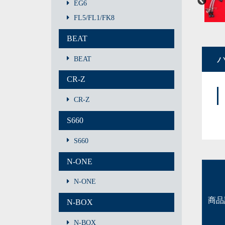
EG6
FL5/FL1/FK8
BEAT
BEAT
CR-Z
CR-Z
S660
S660
N-ONE
N-ONE
商品
N-BOX
N-BOX