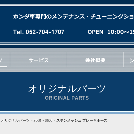
各種オイル(油脂類)交換
パーフェクトチェック
パーフェクトオイルチェンジ
エンジンオーバーホール
ミッションオーバーホール
足廻りブッシュ交換など
急速洗浄 RECS
パワーエアコン プラス施工
タイヤ/ホイール交換
マフラー/排気系パーツ交換
サス/車高調交換
クラッチ/フライホイール交換
各種 ＯＩＬ漏れ修理
ブレーキパッド/ローター交換
ブレーキ/クラッチホース交換
ブレーキキャリパーオーバーホール
ブレーキ/クラッチマスターシリンダー交換
ハブ＆ハブベアリング交換
Vベルト/タイミングベルト交換
エンジン/ミッションマウント交換
リンケージブッシュ(EG/EK/DC)交換
コーナーウェイト測定
コンプレッション測定
最新ウレタン補強
その他 各種作業など
オリジナルパーツ
ORIGINAL PARTS
>
オリジナルパーツ
> S660 > S660 >
ステンメッシュ ブレーキホース