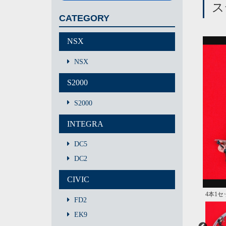
ス
CATEGORY
NSX
NSX
S2000
S2000
INTEGRA
DC5
DC2
CIVIC
4本1
テフロ
フロン
リア装
FD2
EK9