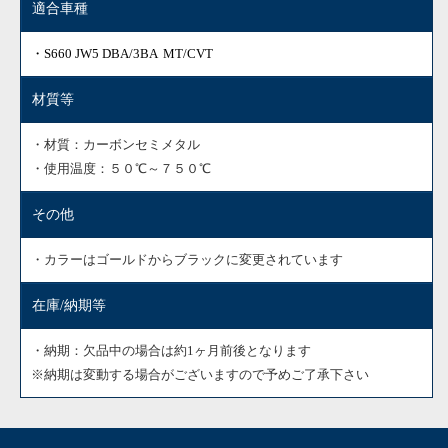
適合車種
・S660 JW5 DBA/3BA MT/CVT
材質等
・材質：カーボンセミメタル
・使用温度：５０℃～７５０℃
その他
・カラーはゴールドからブラックに変更されています
在庫/納期等
・納期：欠品中の場合は約1ヶ月前後となります
※納期は変動する場合がございますので予めご了承下さい