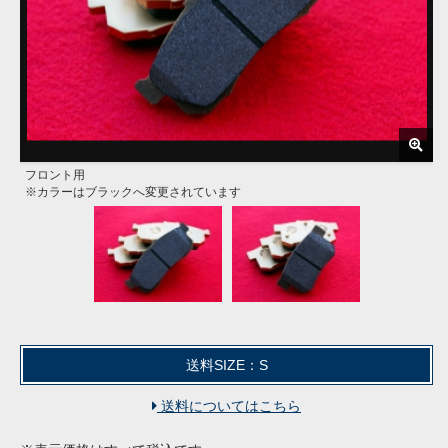
フロント用
リア用
※カラーはブラックへ変更されています
※カラーはブラックへ変更されています
送料SIZE：S
送料についてはこちら