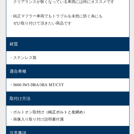
クリアランスが狭くなっている車両には特にオススメです
・純正マフラー車両でもトラブルを未然に防ぐ為にも
ぜひ取り付けて頂きたい商品です
材質
・ステンレス製
適合車種
・S660 JW5 DBA/3BA MT/CVT
取付け方法
・ボルトオン取
付け（
純正ボルトと友締め
）
・画像入り取り付け説明書付属
注意事項