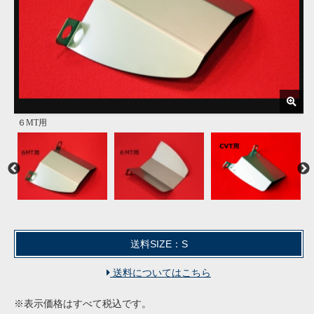
６MT用
６MT用
CVT用
CVT用
ドライブシャフトブーツを保護します
トラブルは未然に予防しましょう
センターパイプからの熱を遮断します
純正と同形状であれば50Φでも装着可能です
純正と同形状であれば50Φでも装着可能です
装着後
装着前
送料SIZE：S
送料についてはこちら
※表示価格はすべて税込です。