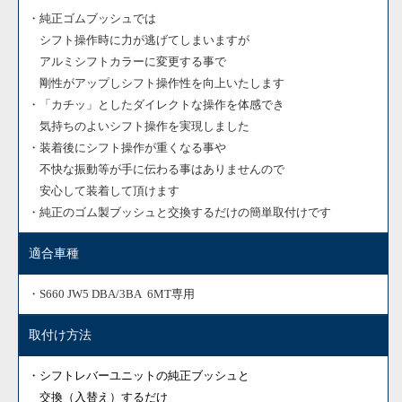
・純正ゴムブッシュでは
シフト操作時に力が逃げてしまいますが
アルミシフトカラーに変更する事で
剛性がアップしシフト操作性を向上いたします
・「カチッ」としたダイレクトな操作を体感でき
気持ちのよいシフト操作を実現しました
・装着後にシフト操作が重くなる事や
不快な振動等が手に伝わる事はありませんので
安心して装着して頂けます
・純正のゴム製ブッシュと交換するだけの簡単取付けです
適合車種
・S660 JW5 DBA/3BA 6MT専用
取付け方法
・シフトレバーユニットの純正ブッシュ
と
交換（入替え）するだけ