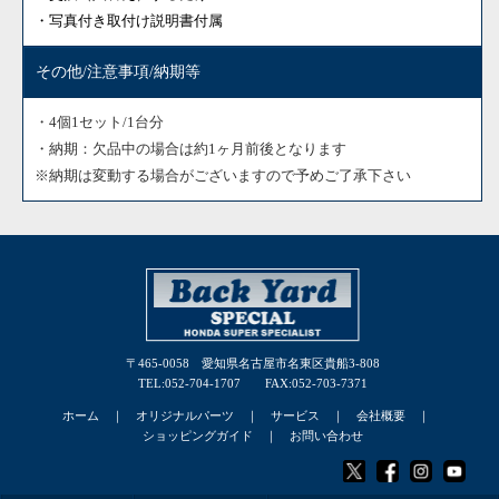
・写真付き取付け説明書付属
その他/注意事項/納期等
・4個1セット/1台分
・納期：欠品中の場合は約1ヶ月前後となります
※納期は変動する場合がございますので予めご了承下さい
〒465-0058 愛知県名古屋市名東区貴船3-808
TEL:052-704-1707 FAX:052-703-7371
ホーム
｜
オリジナルパーツ
｜
サービス
｜
会社概要
｜
ショッピングガイド
｜
お問い合わせ