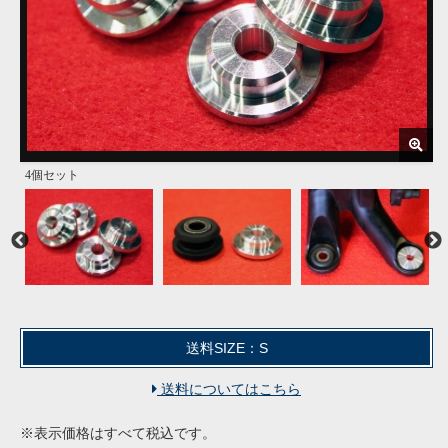
4個セット
左：純正/右：アルミシフトカラー
左：純正/右：アルミシフトカラー
送料SIZE：S
送料についてはこちら
※表示価格はすべて税込です。