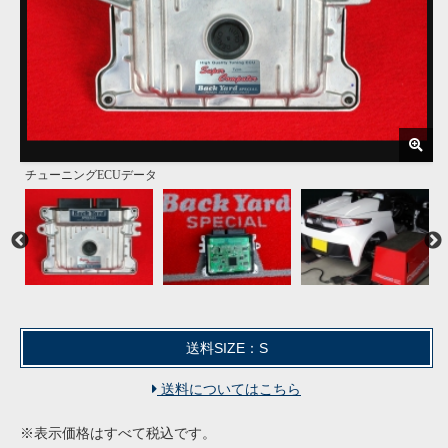
チューニングECUデータ
ECUデータ書き換えタイプ
純正ECUデータ上書きタイプ
スーパーコンピューター
送料SIZE：S
送料についてはこちら
※表示価格はすべて税込です。