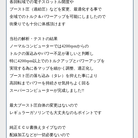
各回転域での電子スロットル開度や
ブースト圧（過給圧）などを変更、最適化する事で
全域でのトルク＆パワーアップを可能にしましたので
街乗りでも十分に体感頂けます
当社の解析・テストの結果
ノーマルコンピューターでは4200rpmからの
トルクの落込みやパワー不足が著しいと判断し
特に4200rpm以上でのトルクアップとパワーアップを
実現する為に各マップを細かく調整、適正化し
ブースト圧の落ち込み（タレ）を抑えた事により
高回転までパワーを持続させ気持ちよく回る
スーパーコンピューターが完成しました!!
最大ブースト圧自体の変更はないので
レギュラーガソリンでも大丈夫なのもポイントです
純正ＥＣＵ書換えタイプなので
配線加工などが一切必要ないので