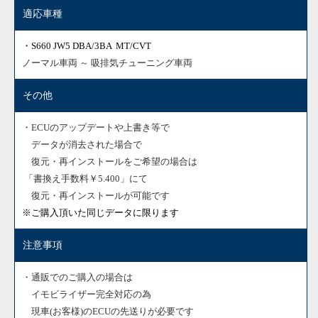
適応車種
・S660 JW5 DBA/3BA MT/CVT
ノーマル車両 ～ 吸排気チューニング車両
その他
・ECUのアップデートや上書き等で
データが消去された場合で
復元・再インストールをご希望の場合は
「書換え手数料￥5.400」にて
復元・再インストールが可能です
※ご購入頂いた同じデータに限ります
注意事項
・通販でのご購入の場合は
イモビライザー完全対応の為
現車(お客様)のECUの先送りが必要です