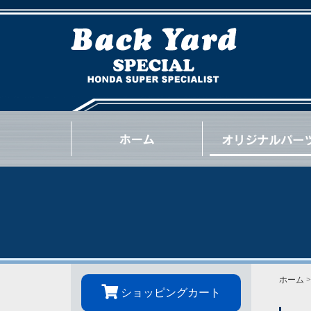
NSX
S2000
INTEGRA
CIVIC
BEAT
CR-Z
S660
N-ONE
N-BOX
OTHER
GOODS
OIL / e.t.c.
ホーム
ショッピングカート