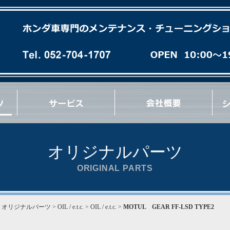
各種オイル(油脂類)交換
パーフェクトチェック
パーフェクトオイルチェンジ
エンジンオーバーホール
ミッションオーバーホール
足廻りブッシュ交換など
急速洗浄 RECS
パワーエアコン プラス施工
タイヤ/ホイール交換
マフラー/排気系パーツ交換
サス/車高調交換
クラッチ/フライホイール交換
各種 ＯＩＬ漏れ修理
ブレーキパッド/ローター交換
ブレーキ/クラッチホース交換
ブレーキキャリパーオーバーホール
ブレーキ/クラッチマスターシリンダー交換
ハブ＆ハブベアリング交換
Vベルト/タイミングベルト交換
エンジン/ミッションマウント交換
リンケージブッシュ(EG/EK/DC)交換
コーナーウェイト測定
コンプレッション測定
最新ウレタン補強
その他 各種作業など
オリジナルパーツ
ORIGINAL PARTS
>
オリジナルパーツ
> OIL / e.t.c. > OIL / e.t.c. >
MOTUL GEAR FF-LSD TYPE2