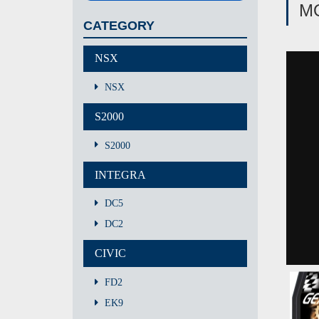
M
CATEGORY
NSX
NSX
S2000
S2000
INTEGRA
DC5
DC2
CIVIC
FD2
EK9