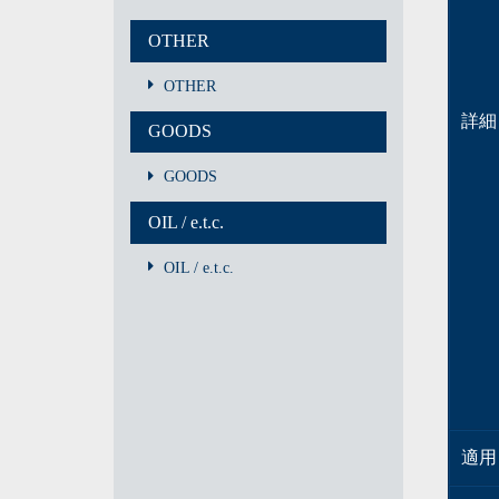
OTHER
OTHER
詳細
GOODS
GOODS
OIL / e.t.c.
OIL / e.t.c.
適用