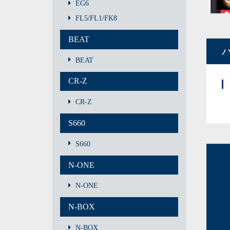
EG6
FL5/FL1/FK8
BEAT
BEAT
CR-Z
CR-Z
S660
S660
N-ONE
N-ONE
N-BOX
N-BOX