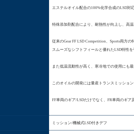
エステルオイル配合の100%化学合成のLSD対
特殊添加剤配合により、耐熱性が向上し、高温
従来のGear FF LSD Competition、Sports
スムーズなシフトフィールと優れたLSD特性
また低温流動性が高く、寒冷地での使用にも最
このオイルの開発には量産トランスミッション
FF車両のギア/LSDだけでなく、FR車両のギ
ミッション/機械式LSD付きデフ