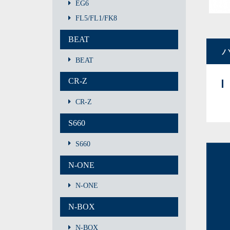
EG6
FL5/FL1/FK8
BEAT
BEAT
CR-Z
CR-Z
S660
S660
N-ONE
N-ONE
N-BOX
N-BOX