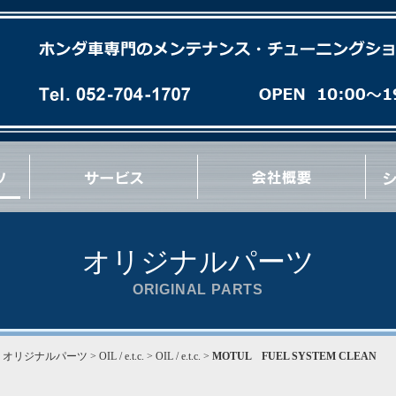
各種オイル(油脂類)交換
パーフェクトチェック
パーフェクトオイルチェンジ
エンジンオーバーホール
ミッションオーバーホール
足廻りブッシュ交換など
急速洗浄 RECS
パワーエアコン プラス施工
タイヤ/ホイール交換
マフラー/排気系パーツ交換
サス/車高調交換
クラッチ/フライホイール交換
各種 ＯＩＬ漏れ修理
ブレーキパッド/ローター交換
ブレーキ/クラッチホース交換
ブレーキキャリパーオーバーホール
ブレーキ/クラッチマスターシリンダー交換
ハブ＆ハブベアリング交換
Vベルト/タイミングベルト交換
エンジン/ミッションマウント交換
リンケージブッシュ(EG/EK/DC)交換
コーナーウェイト測定
コンプレッション測定
最新ウレタン補強
その他 各種作業など
オリジナルパーツ
ORIGINAL PARTS
>
オリジナルパーツ
> OIL / e.t.c. > OIL / e.t.c. >
MOTUL FUEL SYSTEM CLEAN