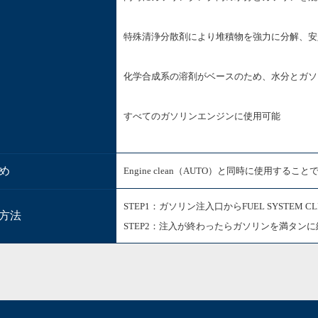
特殊清浄分散剤により堆積物を強力に分解、安
化学合成系の溶剤がベースのため、水分とガソ
すべてのガソリンエンジンに使用可能
め
Engine clean（AUTO）と同時に使用する
STEP1：ガソリン注入口からFUEL SYSTEM 
方法
STEP2：注入が終わったらガソリンを満タン