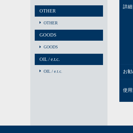
詳細
OTHER
OTHER
GOODS
GOODS
OIL / e.t.c.
お勧
OIL / e.t.c.
使用