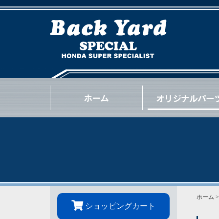
NSX
S2000
INTEGRA
CIVIC
BEAT
CR-Z
S660
N-ONE
N-BOX
OTHER
GOODS
OIL / e.t.c.
ホーム
ショッピングカート