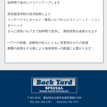
短時間で強力にクリーンアップします
高性能清浄剤の清浄効果により
インテークマニホールド・吸気バルブからピストンヘッド・シリン
ダーヘッド
さらに排気バルブまで短時間で洗浄し、燃焼状態を改善させます
パワーの回復、始動性の向上とともに有害排出ガスの低減
燃費の改善をする事により地球環境への配慮にも繋がります
〒465-0058 愛知県名古屋市名東区貴船3-808
TEL:052-704-1707 FAX:052-703-7371