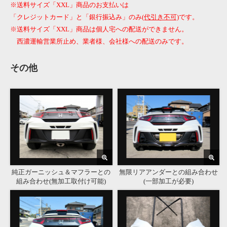
※送料サイズ「XXL」商品のお支払いは
「クレジットカード」と「銀行振込み」のみ
(代引き不可)
です。
※送料サイズ「XXL」商品は個人宅への配送ができません。
西濃運輸営業所止め、業者様、会社様への配送のみです。
その他
純正ガーニッシュ＆マフラーとの
無限リアアンダーとの組み合わせ
組み合わせ(無加工取付け可能)
(一部加工が必要)