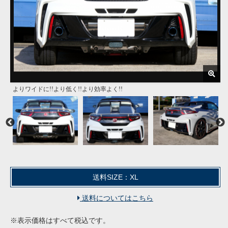
よりワイドに!!より低く!!より効率よく!!
FRP製黒ゲルコート仕上げ
排熱＆パラシュート効果の低減にもGOOD!!
リアアンダーガーニッシュは付属しません(移植して使用)
純正マフラーにも似合います
純正マフラーでも違和感ありません
製品は画像の部分のみとなります(写真は塗装済みですが製品は未塗装)
送料SIZE：XL
送料についてはこちら
※表示価格はすべて税込です。