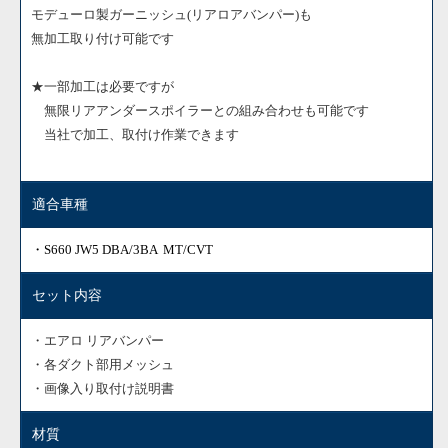
モデューロ製ガーニッシュ(リアロアバンパー)も
無加工取り付け可能です
★一部加工は必要ですが
無限リアアンダースポイラーとの組み合わせも可能です
当社で加工、取付け作業できます
適合車種
・S660 JW5 DBA/3BA MT/CVT
セット内容
・エアロ リアバンパー
・各ダクト部用メッシュ
・画像入り取付け説明書
材質