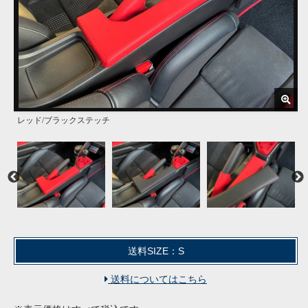
レッド/ブラックステッチ
ブラック/レッドステッチ
レッドとブラックの2カラーからお選び頂けます
装着画像
装着画像
取付けは両面テープでの貼付けるだけです
赤の色味は鮮やかな赤(真っ赤)ではなく
落ち着いた大人っぽい赤色を採用しています
送料SIZE：S
送料についてはこちら