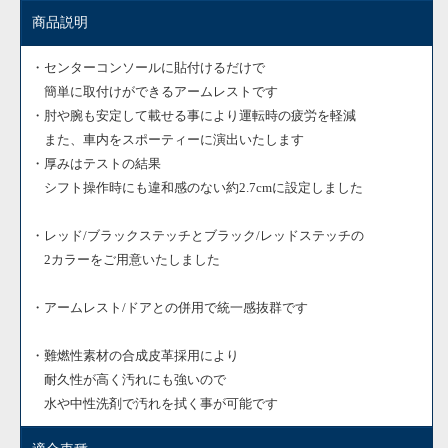
商品説明
・センターコンソールに貼付けるだけで
簡単に取付けができるアームレストです
・肘や腕も安定して載せる事により運転時の疲労を軽減
また、車内をスポーティーに演出いたします
・厚みはテストの結果
シフト操作時にも違和感のない約2.7cmに設定しました
・レッド/ブラックステッチとブラック/レッドステッチの
2カラーをご用意いたしました
・アームレスト/ドアとの併用で統一感抜群です
・難燃性素材の合成皮革採用により
耐久性が高く汚れにも強いので
水や中性洗剤で汚れを拭く事が可能です