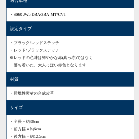
適合車種
・S660 JW5 DBA/3BA MT/CVT
設定タイプ
・ブラック/レッドステッチ
・レッド/ブラックステッチ
※レッドの色味は鮮やかな赤(真っ赤)ではなく
落ち着いた、大人っぽい赤色となります
材質
・難燃性素材の合成皮革
サイズ
・全長＝約30cm
・前方幅＝約6cm
・後方幅＝約12.5cm