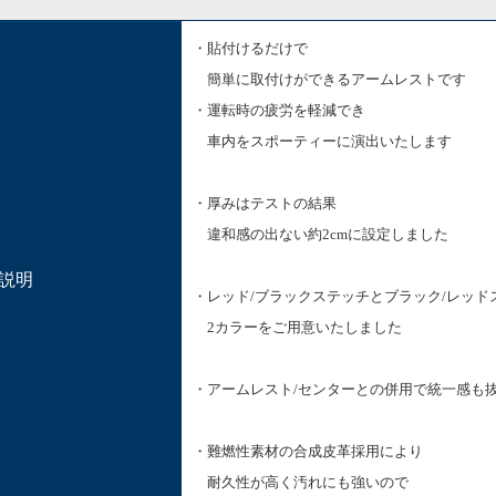
・貼付けるだけで
簡単に取付けができるアームレストです
・運転時の疲労を軽減でき
車内をスポーティーに演出いたします
・厚みはテストの結果
違和感の出ない約2cmに設定しました
説明
・レッド/ブラックステッチとブラック/レッド
2カラーをご用意いたしました
・アームレスト/センターとの併用で統一感も
・難燃性素材の合成皮革採用により
耐久性が高く汚れにも強いので