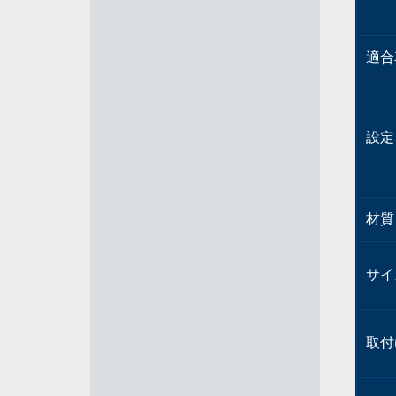
適合
設定
材質
サイ
取付