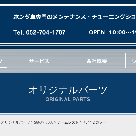
各種オイル(油脂類)交換
パーフェクトチェック
パーフェクトオイルチェンジ
エンジンオーバーホール
ミッションオーバーホール
足廻りブッシュ交換など
急速洗浄 RECS
パワーエアコン プラス施工
タイヤ/ホイール交換
マフラー/排気系パーツ交換
サス/車高調交換
クラッチ/フライホイール交換
各種 ＯＩＬ漏れ修理
ブレーキパッド/ローター交換
ブレーキ/クラッチホース交換
ブレーキキャリパーオーバーホール
ブレーキ/クラッチマスターシリンダー交換
ハブ＆ハブベアリング交換
Vベルト/タイミングベルト交換
エンジン/ミッションマウント交換
リンケージブッシュ(EG/EK/DC)交換
コーナーウェイト測定
コンプレッション測定
最新ウレタン補強
その他 各種作業など
オリジナルパーツ
ORIGINAL PARTS
>
オリジナルパーツ
> S660 > S660 >
アームレスト / ドア / ２カラー