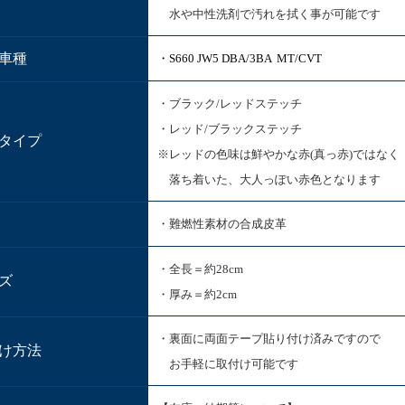
水や中性洗剤で汚れを拭く事が可能です
車種
・S660 JW5 DBA/3BA MT/CVT
・ブラック/レッドステッチ
・レッド/ブラックステッチ
タイプ
※レッドの色味は鮮やかな赤(真っ赤)ではなく
落ち着いた、大人っぽい赤色となります
・難燃性素材の合成皮革
・全長＝約28cm
ズ
・厚み＝約2cm
・裏面に両面テープ貼り付け済みですので
け方法
お手軽に取付け可能です