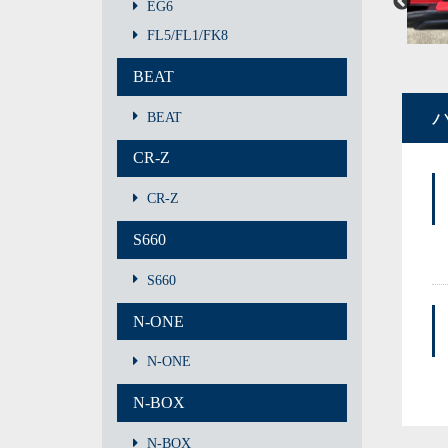
EG6
FL5/FL1/FK8
BEAT
BEAT
CR-Z
CR-Z
S660
S660
N-ONE
N-ONE
N-BOX
N-BOX