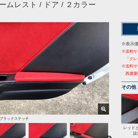
ームレスト / ドア / ２カラー
※表示
※送料サ
「クレ
※送料サ
西濃運輸
その他
/ブラックステッチ
ク/レッドステッチ
像
像
とブラックの2カラーからお選び頂けます
レッド
設