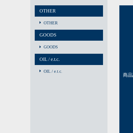
OTHER
OTHER
GOODS
GOODS
OIL / e.t.c.
OIL / e.t.c.
商品