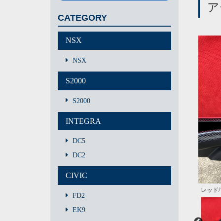
ア
CATEGORY
NSX
NSX
S2000
S2000
INTEGRA
DC5
DC2
CIVIC
レッド
ブラッ
装着画
装着画
レッド
FD2
EK9