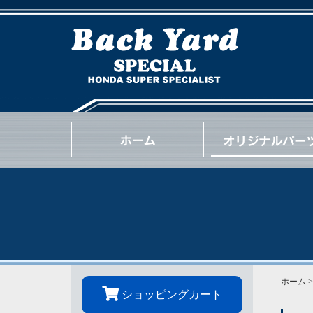
NSX
S2000
INTEGRA
CIVIC
BEAT
CR-Z
S660
N-ONE
N-BOX
OTHER
GOODS
OIL / e.t.c.
ホーム
ショッピングカート