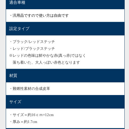
適合車種
・汎用品ですので使い方は自由です
設定タイプ
・ブラック/レッドステッチ
・レッド/ブラックステッチ
※レッドの色味は鮮やかな赤(真っ赤)ではなく
落ち着いた、大人っぽい赤色となります
材質
・難燃性素材の合成皮革
サイズ
・サイズ＝約16ｃｍ×12cm
・厚み＝約1.7cm