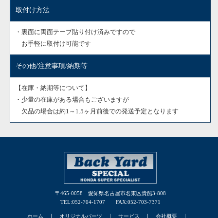
取付け方法
・裏面に両面テープ貼り付け済みですので
お手軽に取付け可能です
その他/注意事項/納期等
【在庫・納期等について】
・少量の在庫がある場合もございますが
欠品の場合は約1～1.5ヶ月前後での発送予定となります
〒465-0058 愛知県名古屋市名東区貴船3-808
TEL:052-704-1707 FAX:052-703-7371
ホーム
｜
オリジナルパーツ
｜
サービス
｜
会社概要
｜