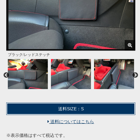
ブラック/レッドステッチ
汎用品として使用可能
装着画像
レッドとブラックの2カラーからお選び頂けます
送料SIZE：S
送料についてはこちら
※表示価格はすべて税込です。