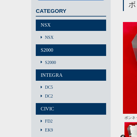
ボ
CATEGORY
NSX
NSX
S2000
S2000
INTEGRA
DC5
DC2
CIVIC
ボンネ
工具な
アルミ
バラシ
シート
ボンネ
スペー
傾斜に
両サイ
両サイ
FD2
EK9