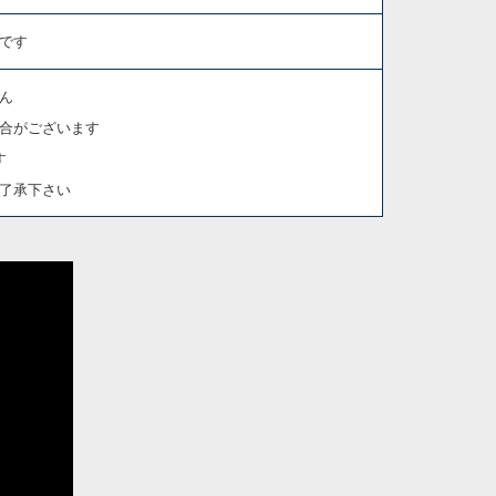
です
ん
合がございます
す
了承下さい