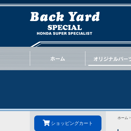
NSX
S2000
INTEGRA
CIVIC
BEAT
CR-Z
S660
N-ONE
N-BOX
OTHER
GOODS
OIL / e.t.c.
ホーム
ショッピングカート