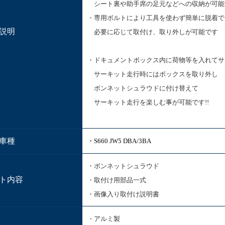
シート裏や助手席の足元などへの収納が可能
・専用ボルトにより工具を使わず簡単に脱着で
説明
必要に応じて取付け、取り外しが可能です
・ドキュメントボックス内に荷物等を入れてサ
サーキット走行時にはボックスを取り外し
ボンネットシュラウドに付け替えて
サーキット走行を楽しむ事が可能です!!
車種
・S660 JW5 DBA/3BA
・ボンネットシュラウド
ト内容
・取付け用部品一式
・画像入り取付け説明書
・アルミ製