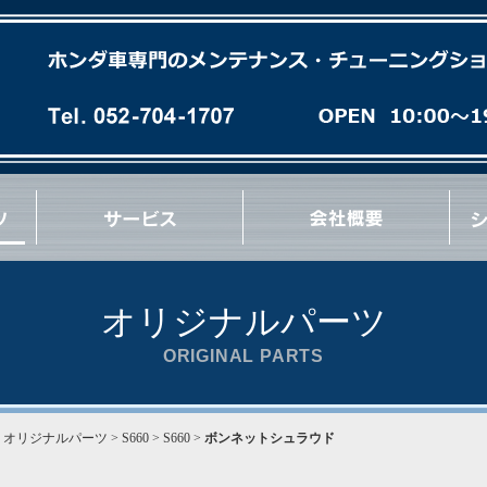
各種オイル(油脂類)交換
パーフェクトチェック
パーフェクトオイルチェンジ
エンジンオーバーホール
ミッションオーバーホール
足廻りブッシュ交換など
急速洗浄 RECS
パワーエアコン プラス施工
タイヤ/ホイール交換
マフラー/排気系パーツ交換
サス/車高調交換
クラッチ/フライホイール交換
各種 ＯＩＬ漏れ修理
ブレーキパッド/ローター交換
ブレーキ/クラッチホース交換
ブレーキキャリパーオーバーホール
ブレーキ/クラッチマスターシリンダー交換
ハブ＆ハブベアリング交換
Vベルト/タイミングベルト交換
エンジン/ミッションマウント交換
リンケージブッシュ(EG/EK/DC)交換
コーナーウェイト測定
コンプレッション測定
最新ウレタン補強
その他 各種作業など
オリジナルパーツ
ORIGINAL PARTS
>
オリジナルパーツ
> S660 > S660 >
ボンネットシュラウド