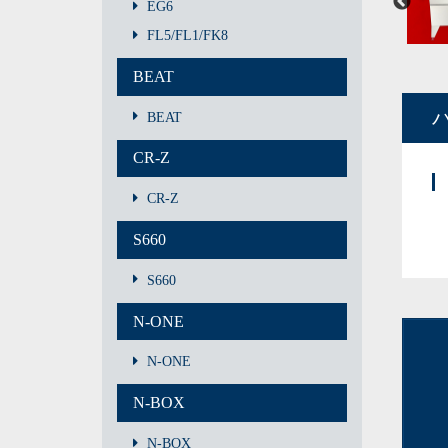
EG6
FL5/FL1/FK8
BEAT
BEAT
CR-Z
CR-Z
S660
S660
N-ONE
N-ONE
N-BOX
N-BOX