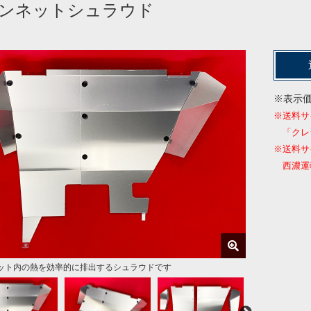
ンネットシュラウド
※表示
※送料サ
「クレ
※送料サ
西濃運輸
ット内の熱を効率的に排出するシュラウドです
しで組立て＆車両への脱着可能
製４分割式シュラウド
て重ねるとコンパクトサイズに
裏などへ収納可能なサイズになります
ット内の熱をスムーズに排出する事が可能
スを最大限に利用しています
よりスムーズに排出
ドにも導風板があります
ドにも導風板があります