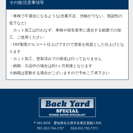
その他/注意事項等
・
車検で不適合になるような(光量不足、光軸がでない、視認性の
低下など)
カット加工は行わなず、車検や保安基準に適合する範囲での加
工、ご使用ください
・FRP製黒ゲルコート仕上げですので塗装を前提とした仕上げとな
ります
・カット加工、塗装済みでの発送は行っておりません
・納期：欠品中の場合は約1ヶ月前後となります
※納期は変動する場合がございますので予めご了承下さい
〒465-0058 愛知県名古屋市名東区貴船3-808
TEL:052-704-1707 FAX:052-703-7371