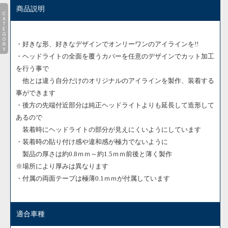
商品説明
ＣＡＴＥＧＯＲＹ
・好きな形、好きなデザインでオンリーワンのアイラインを!!
・ヘッドライトの全面を覆うカバーを任意のデザインでカット加工
を行う事で
他とは違う自分だけのオリジナルのアイラインを製作、装着する
事ができます
・後方の先端付近部分は純正ヘッドライトよりも延長して造形して
あるので
装着時にヘッドライトの部分が見えにくいようにしています
・装着時の貼り付け感や違和感が極力でないように
製品の厚さは約0.8ｍｍ～約1.5ｍｍ前後と薄く製作
※場所により厚みは異なります
・付属の両面テープは極薄0.1ｍｍが付属しています
適合車種