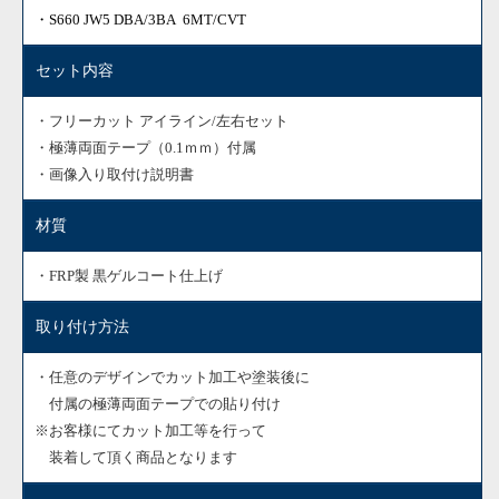
・S660 JW5 DBA/3BA
6MT/CVT
セット内容
・フリーカット アイライン/左右セット
・極薄両面テープ（0.1ｍｍ）付属
・画像入り取付け説明書
材質
・FRP製 黒ゲルコート仕上げ
取り付け方法
・任意のデザインでカット加工や塗装後に
付属の極薄両面テープでの貼り付け
※お客様にてカット加工等を行って
装着して頂く商品となります