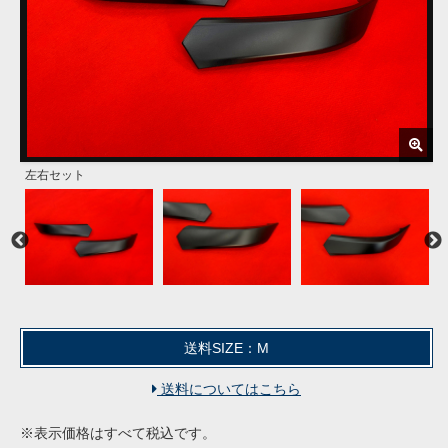
左右セット
この状態での商品(未カット)となります
FRP製黒ゲルコート仕上げ
上側も造形してあります
下側も造形してあります
下側も造形してあります
未カットで装着した場合の参考画像(公道での使用不可)
丸印部は純正よりも長めに造形しています
後方の部分は延長して造形しています
上側
カット参考写真
カット参考写真
送料SIZE：M
送料についてはこちら
※表示価格はすべて税込です。