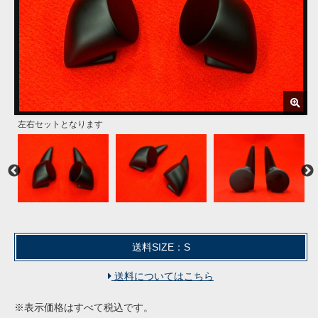
左右セットとなります
FRP製 黒ゲルコート仕上げ
お好みのツイーターサイズに合わせてカット可能です
ピラー側ではなくドア側への取付けとなります
ツイーターは付属しません
ツイーターは付属しません
ツイーターは付属しません
当社ピラーメーターパネルとの同時装着可能です
送料SIZE：S
送料についてはこちら
※表示価格はすべて税込です。