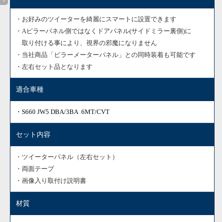
・お好みのツイーターを綺麗にスマートに設置できます
・Aピラーパネル側ではなくドアパネル(サイドミラー裏側)に
取り付ける事により、視界の邪魔になりません
・当社商品「ピラーメーターパネル」との同時装着も可能です
・左右セット品となります
適合車種
・S660 JW5 DBA/3BA
6MT/CVT
セット内容
・ツイーターパネル（左右セット）
・両面テープ
・画像入り取付け説明書
材質