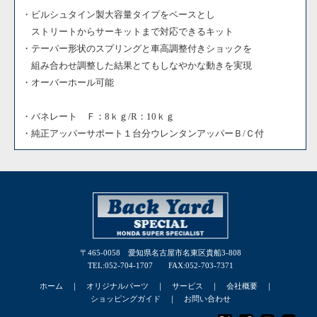
・ビルシュタイン製大容量タイプをベースとし
ストリートからサーキットまで対応できるキット
・テーパー形状のスプリングと車高調整付きショックを
組み合わせ調整した結果とてもしなやかな動きを実現
・オーバーホール可能
・バネレート Ｆ：8ｋｇ/R：10ｋｇ
・純正アッパーサポート１台分ウレンタンアッパーＢ/Ｃ付
〒465-0058 愛知県名古屋市名東区貴船3-808
TEL:052-704-1707 FAX:052-703-7371
ホーム
｜
オリジナルパーツ
｜
サービス
｜
会社概要
｜
ショッピングガイド
｜
お問い合わせ