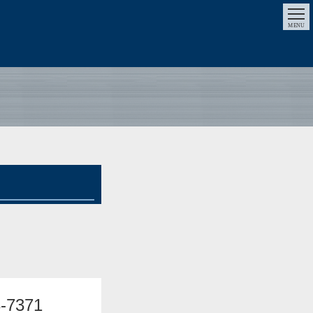
MENU
3-7371