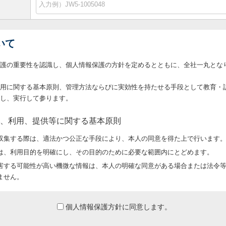
いて
護の重要性を認識し、個人情報保護の方針を定めるとともに、全社一丸とな
用に関する基本原則、管理方法ならびに実効性を持たせる手段として教育・
し、実行して参ります。
、利用、提供等に関する基本原則
収集する際は、適法かつ公正な手段により、本人の同意を得た上で行います
は、利用目的を明確にし、その目的のために必要な範囲内にとどめます。
害する可能性が高い機微な情報は、本人の明確な同意がある場合または法令
ません。
の処理を伴う業務を外部から受託する場合や外部へ委託する場合は、個人情
する事項、事故時の責任分担、契約終了時の個人情報の返却および消去等に
個人情報保護方針に同意します。