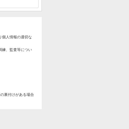
り個人情報の適切な
訓練、監査等につい
。
等の裏付けがある場合
報に関する秘密の保
ついて定め、それに従