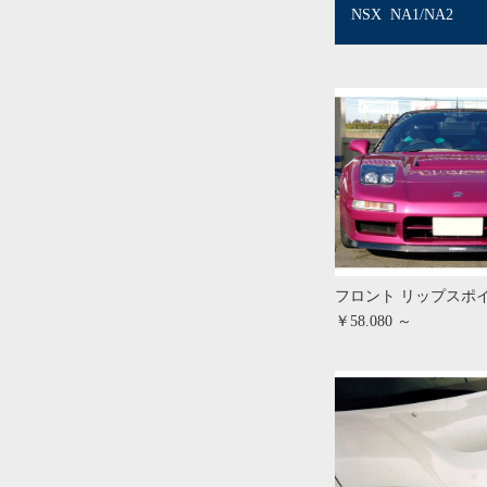
NSX NA1/NA2
フロント リップスポ
￥58.080 ～