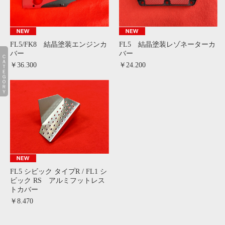
FL5/FK8 結晶塗装エンジンカ
FL5 結晶塗装レゾネーターカ
バー
バー
ＣＡＴＥＧＯＲＹ
￥36.300
￥24.200
FL5 シビック タイプR / FL1 シ
ビック RS アルミフットレス
トカバー
￥8.470