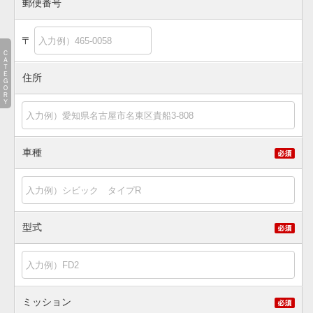
郵便番号
〒
ＣＡＴＥＧＯＲＹ
住所
車種
型式
ミッション