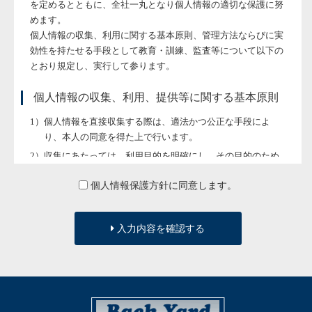
を定めるとともに、全社一丸となり個人情報の適切な保護に努
めます。
個人情報の収集、利用に関する基本原則、管理方法ならびに実
効性を持たせる手段として教育・訓練、監査等について以下の
とおり規定し、実行して参ります。
個人情報の収集、利用、提供等に関する基本原則
個人情報を直接収集する際は、適法かつ公正な手段によ
り、本人の同意を得た上で行います。
収集にあたっては、利用目的を明確にし、その目的のため
に必要な範囲内にとどめます。
個人情報保護方針に同意します。
個人の利益を侵害する可能性が高い機微な情報は、本人の
明確な同意がある場合または法令等の裏付けがある場合以
外には収集しません。
入力内容を確認する
当社が個人情報の処理を伴う業務を外部から受託する場合
や外部へ委託する場合は、個人情報に関する秘密の保持、
再委託に関する事項、事故時の責任分担、契約終了時の個
人情報の返却および消去等について定め、それに従いま
す。