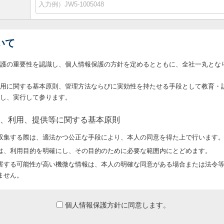
いて
護の重要性を認識し、個人情報保護の方針を定めるとともに、全社一丸とな
用に関する基本原則、管理方法ならびに実効性を持たせる手段として教育・
し、実行して参ります。
、利用、提供等に関する基本原則
収集する際は、適法かつ公正な手段により、本人の同意を得た上で行います
は、利用目的を明確にし、その目的のために必要な範囲内にとどめます。
害する可能性が高い機微な情報は、本人の明確な同意がある場合または法令
ません。
の処理を伴う業務を外部から受託する場合や外部へ委託する場合は、個人情
する事項、事故時の責任分担、契約終了時の個人情報の返却および消去等に
個人情報保護方針に同意します。