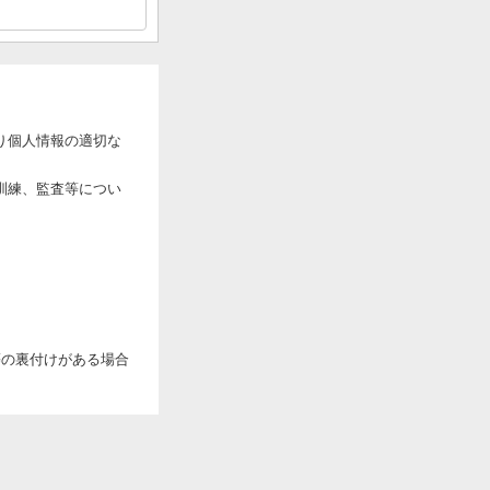
り個人情報の適切な
訓練、監査等につい
。
等の裏付けがある場合
報に関する秘密の保
ついて定め、それに従