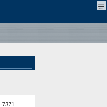
MENU
3-7371