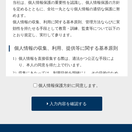
当社は、個人情報保護の重要性を認識し、個人情報保護の方針
を定めるとともに、全社一丸となり個人情報の適切な保護に努
めます。
個人情報の収集、利用に関する基本原則、管理方法ならびに実
効性を持たせる手段として教育・訓練、監査等について以下の
とおり規定し、実行して参ります。
個人情報の収集、利用、提供等に関する基本原則
個人情報を直接収集する際は、適法かつ公正な手段によ
り、本人の同意を得た上で行います。
収集にあたっては、利用目的を明確にし、その目的のため
に必要な範囲内にとどめます。
個人情報保護方針に同意します。
個人の利益を侵害する可能性が高い機微な情報は、本人の
明確な同意がある場合または法令等の裏付けがある場合以
外には収集しません。
入力内容を確認する
当社が個人情報の処理を伴う業務を外部から受託する場合
や外部へ委託する場合は、個人情報に関する秘密の保持、
再委託に関する事項、事故時の責任分担、契約終了時の個
人情報の返却および消去等について定め、それに従いま